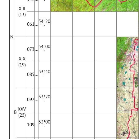
´
XIII
(13)
54°20
061
...
´
N
54°00
073
...
´
XIX
(19)
53°40
085
...
´
53°20
097
...
´
XXV
В
(25)
53°00
109
...
´