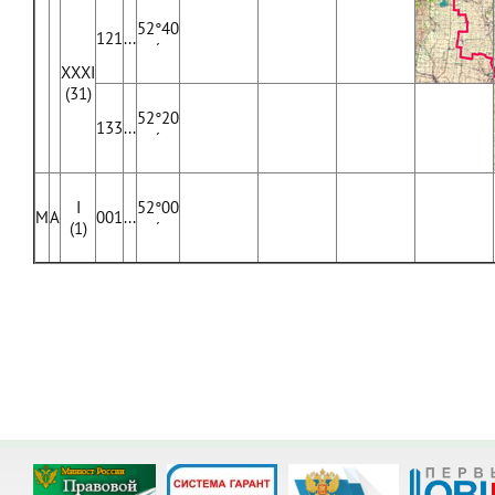
52°40
121
...
´
XXXI
(31)
52°20
133
...
´
I
52°00
М
А
001
...
(1)
´