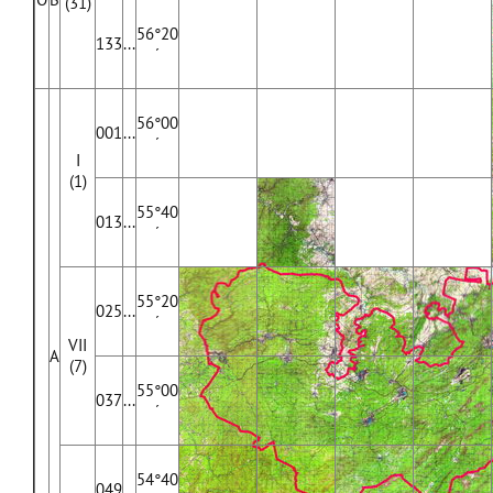
(31)
56°20
133
...
´
56°00
001
...
´
I
(1)
55°40
013
...
´
55°20
025
...
´
VII
А
(7)
55°00
037
...
´
54°40
049
...