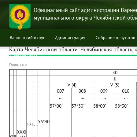
Перейти
к
Официальный сайт администрации Варне
основному
муниципального округа Челябинской обл
содержанию
Варненский округ
Администрация
Собрание депутатов
Карта Челябинской области: Челябинская область, ка
Правила сайта
Главная
>
Строка
40
навигации
Б
IV (4)
V (5)
007
008
009
010
...
...
...
...
57°00´
57°30´
58°00´
58°30´
56°40
121
...
´
XXXI
О
В