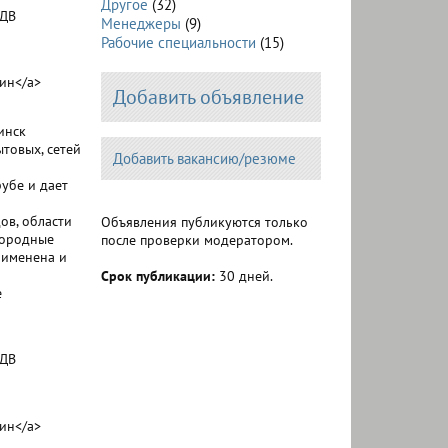
Другое
(32)
АДВ
Менеджеры
(9)
Рабочие специальности
(15)
ин</a>
Добавить объявление
инск
товых, сетей
Добавить вакансию/резюме
убе и дает
ов, области
Объявления публикуются только
нородные
после проверки модератором.
рименена и
Срок публикации:
30 дней.
е
АДВ
ин</a>