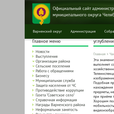
Перейти
к
Официальный сайт администр
основному
муниципального округа Челя
содержанию
Варненский округ
Администрация
Собра
Главное меню
углублен
Новости
Главная
>
Ча
Выступления
Строка
Эта знамени
Организации района
выполняет с
навига
Сельские поселения
хозяйственно
Работа с обращениями
Телеинспекц
Бизнесу
изображение 
Муниципальная служба
Подобная пр
Защита населения от ЧС
нахождения 
Противодействие коррупции
предметы, н
Газета "Советское село"
при приёме 
Справочная информация
Хорошим пол
Награды Варненского района
мобильность
Неформальная занятость
видеоизобра