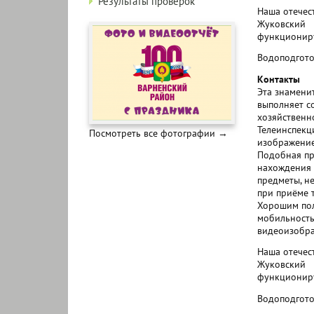
Результаты проверок
Наша отечес
Жуковский
функциониру
Водоподгото
Контакты
Эта знамени
выполняет с
хозяйственно
Телеинспекц
Посмотреть все фотографии →
изображение 
Подобная пр
нахождения 
предметы, н
при приёме 
Хорошим пол
мобильность
видеоизобра
Наша отечес
Жуковский
функциониру
Водоподгото