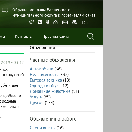
Обращение главы Варненского
муниципального округа к посетителям сайта
12+
ммы
Контакты
Правила сайта
Объявления
Частные объявления
 2019 - 03:32
Автомобили
(36)
инск
Недвижимость
(332)
товых, сетей
Бытовая техника
(18)
убе и дает
Одежда и обувь
(12)
Домашние животные
(51)
ов, области
Услуги
(69)
нородные
Другое
(174)
рименена и
е
Объявления о работе
Специалисты
(16)