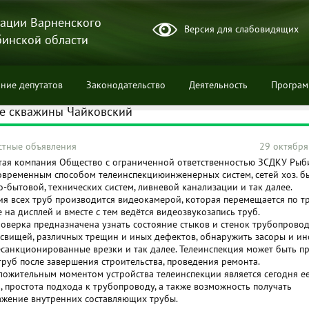
ации Варненского
Версия для слабовидящих
бинской области
ние депутатов
Законодательство
Деятельность
Програ
ие скважины Чайковский
стные объявления
29 октября
тая компания Общество с ограниченной ответственностью ЗСДКУ Рыб
овременным способом телеинспекциюинженерных систем, сетей хоз. бы
ции
-бытовой, технических систем, ливневой канализации и так далее.
ия всех труб производится видеокамерой, которая перемещается по тр
на дисплей и вместе с тем ведётся видеозвукозапись труб.
оверка предназначена узнать состояние стыков и стенок трубопровод
свищей, различных трещин и иных дефектов, обнаружить засоры и и
есанкционированные врезки и так далее. Телеинспекция может быть п
труб после завершения строительства, проведения ремонта.
ожительным моментом устройства телеинспекции является сегодня е
, простота подхода к трубопроводу, а также возможность получать
жение внутренних составляющих трубы.