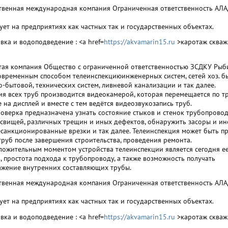
твенная международная компания Ограниченная ответственность АЛ
ет на предприятиях как частных так и государственных объектах.
вка и водоподведение : <a href=
https://akvamarin15.ru
>каротаж скваж
тая компания Общество с ограниченной ответственностью ЗСДКУ Рыб
овременным способом телеинспекциюинженерных систем, сетей хоз. бы
-бытовой, технических систем, ливневой канализации и так далее.
ия всех труб производится видеокамерой, которая перемещается по тр
на дисплей и вместе с тем ведётся видеозвукозапись труб.
оверка предназначена узнать состояние стыков и стенок трубопровод
свищей, различных трещин и иных дефектов, обнаружить засоры и и
есанкционированные врезки и так далее. Телеинспекция может быть п
труб после завершения строительства, проведения ремонта.
ожительным моментом устройства телеинспекции является сегодня е
, простота подхода к трубопроводу, а также возможность получать
жение внутренних составляющих трубы.
твенная международная компания Ограниченная ответственность АЛ
ет на предприятиях как частных так и государственных объектах.
вка и водоподведение : <a href=
https://akvamarin15.ru
>каротаж скваж