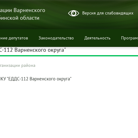
ации Варненского
Версия для слабовидящих
бинской области
ние депутатов
Законодательство
Деятельность
Програ
-112 Варненского округа"
ганизации района
рация
ции
КУ "ЕДДС-112 Варненского округа"
ого
льного
ельно