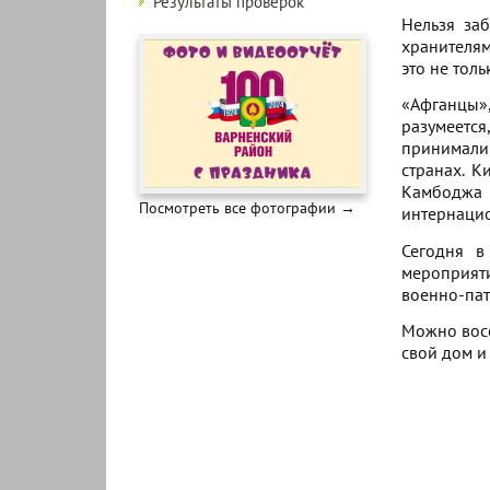
Результаты проверок
Нельзя заб
хранителям
это не тол
«Афганцы»,
разумеется
принимали 
странах. К
Камбоджа 
Посмотреть все фотографии →
интернаци
Сегодня в
мероприяти
военно-пат
Можно восс
свой дом и