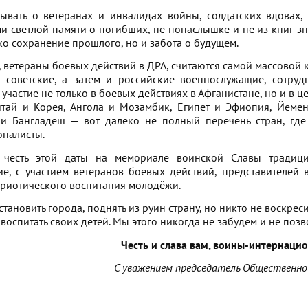
ывать о ветеранах и инвалидах войны, солдатских вдовах,
и светлой памяти о погибших, не понаслышке и не из книг з
ько сохранение прошлого, но и забота о будущем.
 ветераны боевых действий в ДРА, считаются самой массовой к
, советские, а затем и российские военнослужащие, сотру
участие не только в боевых действиях в Афганистане, но и в 
итай и Корея, Ангола и Мозамбик, Египет и Эфиопия, Йеме
и Бангладеш — вот далеко не полный перечень стран, где
оналисты.
 честь этой даты на мемориале воинской Славы традиц
е, с участием ветеранов боевых действий, представителей
риотического воспитания молодёжи.
тановить города, поднять из руин страну, но никто не воскрес
 воспитать своих детей. Мы этого никогда не забудем и не поз
Честь и слава вам, воины-интернаци
С уважением председатель Общественно