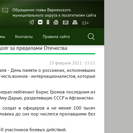
Обращение главы Варненского
муниципального округа к посетителям сайта
12+
ммы
Контакты
Правила сайта
долг за пределами Отечества
15 февраля 2022 - 15:52
аля - День памяти о россиянах, исполнявших
 честь воинов - интернационалистов, которые
нерал-лейтенант Борис Громов последним из
Аму-Дарью, разделявшую СССР и Афганистан.
х солдат и офицеров и не менее 100 тысяч
еловека до сих пор числятся пропавшими без
0 участников боевых действий.