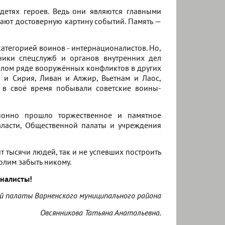
 детях героев. Ведь они являются главными
нают достоверную картину событий. Память —
атегорией воинов - интернационалистов. Но,
дники спецслужб и органов внутренних дел
целом ряде вооружённых конфликтов в других
н и Сирия, Ливан и Алжир, Вьетнам и Лаос,
 в своё время побывали советские воины-
ионно прошло торжественное и памятное
 власти, Общественной палаты и учреждения
ит тысячи людей, так и не успевших построить
волим забыть никому.
оналисты!
й палаты Варненского муниципального района
Овсянникова Татьяна Анатольевна.