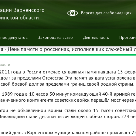
ации Варненского
Версия для слабовидящих
бинской области
ние депутатов
Законодательство
Деятельность
Програ
я - День памяти о россиянах, исполнявших служебный 
вости
2011 года в России отмечается важная памятная дата 15 февр
ции
долг за пределами Отечества. Эта памятная дата установлена в
свой боевой долг за пределами границ своей родной страны.
 1989 года в 10 часов 30 минут командующий 40-й армией ге
аниченного контингента советских войск перешёл мост через 
этой не объявленной войны стали около 15 тысяч советски
Инвалидами стали десятки тысяч людей с обеих сторон. 274 ч
шний день в Варненском муниципальном районе проживает 25