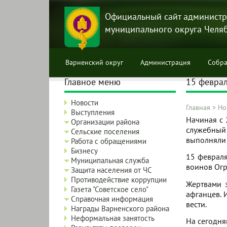
Перейти
к
Официальный сайт администр
основному
муниципального округа Челя
содержанию
Варненский округ
Администрация
Собра
Главное меню
15 феврал
Новости
Главная
>
Но
Выступления
Строка
Начиная с 
Организации района
навига
служебный 
Сельские поселения
выполняли 
Работа с обращениями
Бизнесу
15 февраля
Муниципальная служба
воинов Огр
Защита населения от ЧС
Противодействие коррупции
Жертвами 
Газета "Советское село"
афганцев. 
Справочная информация
вести.
Награды Варненского района
Неформальная занятость
На сегодня