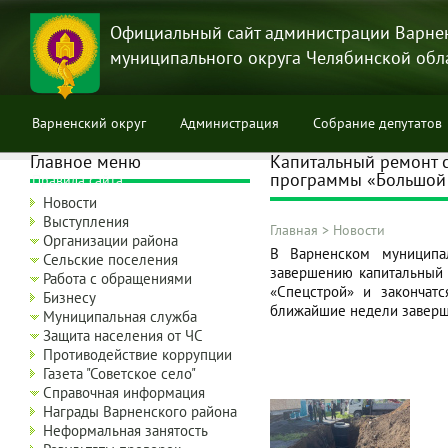
Перейти
к
Официальный сайт администрации Варне
основному
муниципального округа Челябинской обл
содержанию
Варненский округ
Администрация
Собрание депутатов
Главное меню
Капитальный ремонт 
программы «Большой
Правила сайта
Новости
Выступления
Главная
>
Новости
Организации района
Строка
В Варненском муниципа
Сельские поселения
завершению капитальный 
навигации
Работа с обращениями
«Спецстрой» и закончатс
Бизнесу
ближайшие недели заверша
Муниципальная служба
Защита населения от ЧС
Противодействие коррупции
Газета "Советское село"
Справочная информация
Награды Варненского района
Неформальная занятость