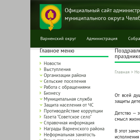
Перейти
к
Официальный сайт администр
основному
муниципального округа Челя
содержанию
Варненский округ
Администрация
Собра
Главное меню
Поздравле
празднико
Новости
Выступления
Главная
>
Но
Организации района
Строка
Сельские поселения
навига
Работа с обращениями
Бизнесу
От всей ду
Муниципальная служба
защиты дет
Защита населения от ЧС
Противодействие коррупции
Детство — э
Газета "Советское село"
смысл жизни
Справочная информация
Награды Варненского района
В этот заме
Неформальная занятость
исполнения