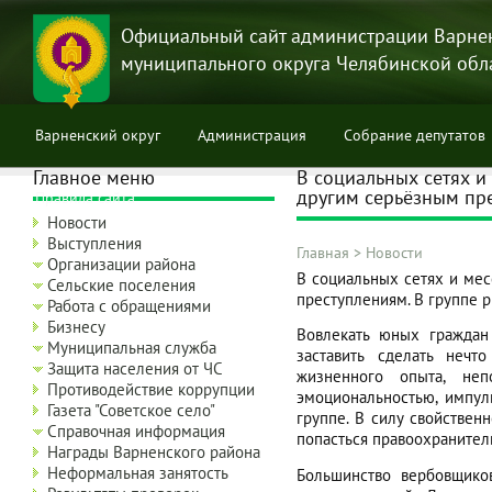
Перейти
к
Официальный сайт администрации Варне
основному
муниципального округа Челябинской обл
содержанию
Варненский округ
Администрация
Собрание депутатов
Главное меню
В социальных сетях и
другим серьёзным пр
Правила сайта
Новости
Выступления
Главная
>
Новости
Организации района
Строка
В социальных сетях и ме
Сельские поселения
преступлениям. В группе р
навигации
Работа с обращениями
Бизнесу
Вовлекать юных граждан
Муниципальная служба
заставить сделать нечто
Защита населения от ЧС
жизненного опыта, неп
Противодействие коррупции
эмоциональностью, импул
Газета "Советское село"
группе. В силу свойствен
Справочная информация
попасться правоохранитель
Награды Варненского района
Неформальная занятость
Большинство вербовщико