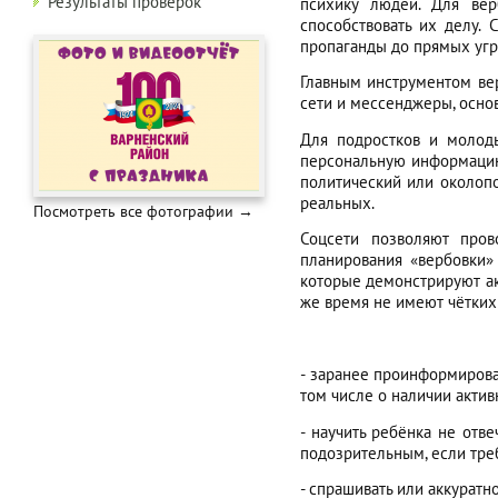
Результаты проверок
психику людей. Для вер
способствовать их делу.
пропаганды до прямых угр
Главным инструментом ве
сети и мессенджеры, осно
Для подростков и молод
персональную информацию,
политический или околопо
реальных.
Посмотреть все фотографии →
Соцсети позволяют про
планирования «вербовки»
которые демонстрируют ак
же время не имеют чётких
- заранее проинформирова
том числе о наличии актив
- научить ребёнка не отв
подозрительным, если тре
- спрашивать или аккуратн