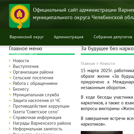
Перейти
к
Официальный сайт администрации Варне
основному
муниципального округа Челябинской обл
содержанию
Варненский округ
Администрация
Собрание депутатов
Главное меню
За будущее без наркот
Правила сайта
Новости
Главная
>
Новости
Выступления
Строка
15 марта 2025г. работни
Организации района
образе жизни «За будуще
навигации
Сельские поселения
приурочено к Междунар
Работа с обращениями
незаконным оборотом.
Бизнесу
Муниципальная служба
В ходе беседы участники
Защита населения от ЧС
наркотиков, а также о вз
Противодействие коррупции
вопросы викторины «Жизнь
Газета "Советское село"
Справочная информация
В завершение встречи все
Награды Варненского района
наркотиков».
Неформальная занятость