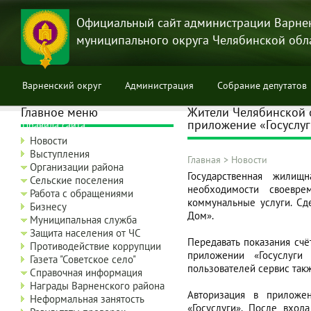
Перейти
к
Официальный сайт администрации Варне
основному
муниципального округа Челябинской обл
содержанию
Варненский округ
Администрация
Собрание депутатов
Главное меню
Жители Челябинской о
приложение «Госуслу
Правила сайта
Новости
Выступления
Главная
>
Новости
Организации района
Строка
Государственная жилищ
Сельские поселения
необходимости своевре
навигации
Работа с обращениями
коммунальные услуги. Сд
Бизнесу
Дом».
Муниципальная служба
Защита населения от ЧС
Передавать показания счё
Противодействие коррупции
приложении «Госуслуги
Газета "Советское село"
пользователей сервис так
Справочная информация
Награды Варненского района
Авторизация в приложе
Неформальная занятость
«Госуслуги». После вход