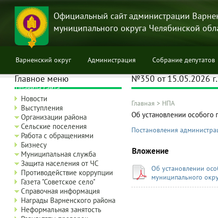
Перейти
к
Официальный сайт администрации Варне
основному
муниципального округа Челябинской обл
содержанию
Варненский округ
Администрация
Собрание депутатов
Главное меню
№350 от 15.05.2026 г.
Правила сайта
Новости
Главная
>
НПА
Выступления
Строка
Об установлении особого 
Организации района
навигации
Сельские поселения
Постановления администра
Работа с обращениями
Бизнесу
Вложение
Муниципальная служба
Защита населения от ЧС
Об установлении осо
Противодействие коррупции
муниципального окру
Газета "Советское село"
Справочная информация
Награды Варненского района
Неформальная занятость