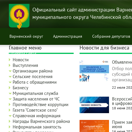
Перейти
к
Официальный сайт администрации Варне
основному
муниципального округа Челябинской обл
содержанию
Варненский округ
Администрация
Собрание депутатов
Главное меню
Новости для бизнеса
Правила сайта
Новости
Объявлени
Выступления
Отбор пол
Организации района
субсидий 
Сельские поселения
организац
Работа с обращениями
Бизнесу
22 июля 202
Муниципальная служба
Защита населения от ЧС
Всероссий
в цифрово
Противодействие коррупции
18 июня 202
Газета "Советское село"
Справочная информация
Награды Варненского района
Прием зая
июня
Неформальная занятость
16 июня 202