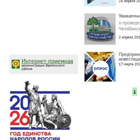
28 апреля 20
Уважаемы
о проведе
Челябинск
2 апреля 202
Предприни
инвестиц
Интернет-приемная
17 марта 202
администрации Варненского
района
Те
1
ст
Нумерация
страниц