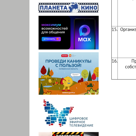
15.
Организ
16.
Пр
собс