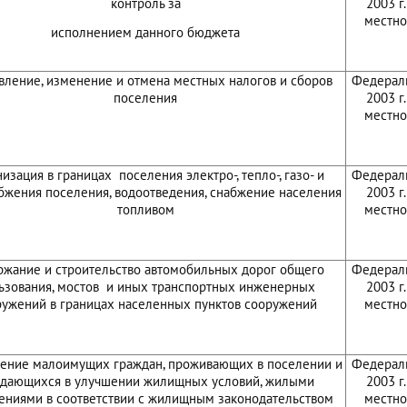
контроль за
2003 г
местно
исполнением данного бюджета
вление, изменение и отмена местных налогов и сборов
Федераль
поселения
2003 г
местно
изация в границах поселения электро-, тепло-, газо- и
Федераль
бжения поселения, водоотведения, снабжение населения
2003 г
топливом
местно
ржание и строительство автомобильных дорог общего
Федераль
ьзования, мостов и иных транспортных инженерных
2003 г
ружений в границах населенных пунктов сооружений
местно
ение малоимущих граждан, проживающих в поселении и
Федераль
дающихся в улучшении жилищных условий, жилыми
2003 г
ниями в соответствии с жилищным законодательством
местно