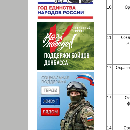
10.
Ор
11.
Созд
ж
12.
Охрана
13.
Ок
ф
14.
Орг