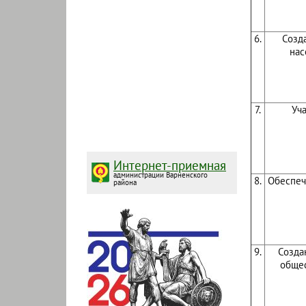
6.
Созд
нас
7.
Уч
Интернет-приемная
администрации Варненского
8.
Обеспеч
района
9.
Созда
общес