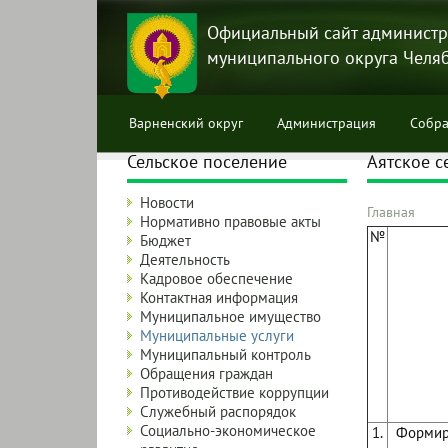
Перейти
к
Официальный сайт администр
основному
муниципального округа Челя
содержанию
Варненский округ
Администрация
Собра
Сельское поселение
Аятское с
Новости
Главная
Нормативно правовые акты
Строка
№
Бюджет
навига
Деятельность
Кадровое обеспечение
Контактная информация
Муниципальное имущество
Муниципальные услуги
Муниципальный контроль
Обращения граждан
Противодействие коррупции
Служебный распорядок
Социально-экономическое
1.
Формиро