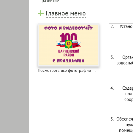
развитие
Главное меню
2.
Устано
3.
Орган
водосна
Посмотреть все фотографии →
4.
Соде
пол
соо
5.
Обеспеч
нуж
помеще