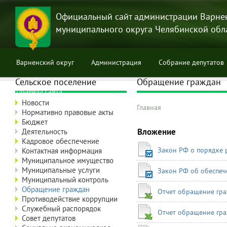
Перейти
к
Официальный сайт администрации Варне
основному
муниципального округа Челябинской обл
содержанию
Варненский округ
Администрация
Собрание депутатов
Сельское поселение
Обращение граждан
Правила сайта
Новости
Главная
Нормативно правовые акты
Строка
Бюджет
навигации
Вложение
Деятельность
Кадровое обеспечение
Закон РФ о порядке 
Контактная информация
Муниципальное имущество
Муниципальные услуги
Закон РФ об обеспеч
Муниципальный контроль
Обращение граждан
Отчет обращение гра
Противодействие коррупции
Служебный распорядок
Отчет обращение гра
Совет депутатов