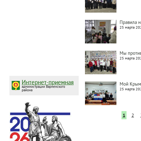
Правила н
25 марта 202
Мы против
25 марта 202
Интернет-приемная
Мой Крым 
администрации Варненского
25 марта 202
района
Текущая
1
Page
2
страница
Нумерация
страниц