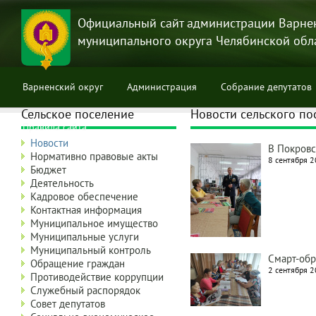
Перейти
к
Официальный сайт администрации Варне
основному
муниципального округа Челябинской обл
содержанию
Варненский округ
Администрация
Собрание депутатов
Сельское поселение
Новости сельского по
Правила сайта
Новости
В Покровс
Нормативно правовые акты
8 сентября 2
Бюджет
Деятельность
Кадровое обеспечение
Контактная информация
Муниципальное имущество
Муниципальные услуги
Муниципальный контроль
Смарт-обр
Обращение граждан
2 сентября 2
Противодействие коррупции
Служебный распорядок
Совет депутатов