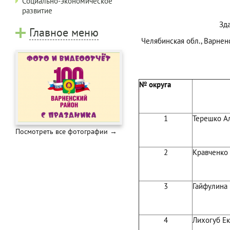
Социально-экономическое
развитие
Зд
Главное меню
Челябинская обл., Варненс
№ округа
1
Терешко А
Посмотреть все фотографии →
2
Кравченко
3
Гайфулина
4
Лихогуб Е