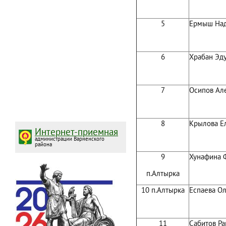
5
Ермыш Над
6
Храбан Эд
7
Осипов Ал
8
Крылова Е
Интернет-приемная
администрации Варненского
района
9
Хунафина 
п.Алтырка
10 п.Алтырка
Еспаева О
11
Сабитов Ра