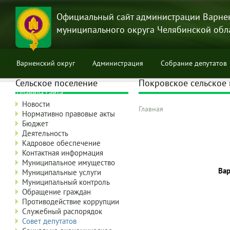
Перейти
к
Официальный сайт администрации Варне
основному
муниципального округа Челябинской обл
содержанию
Варненский округ
Администрация
Собрание депутатов
Сельское поселение
Покровское сельское 
Правила сайта
Новости
Главная
Нормативно правовые акты
Строка
Бюджет
навигации
Деятельность
Кадровое обеспечение
Контактная информация
Муниципальное имущество
Вар
Муниципальные услуги
Муниципальный контроль
Обращение граждан
Противодействие коррупции
Служебный распорядок
Совет депутатов