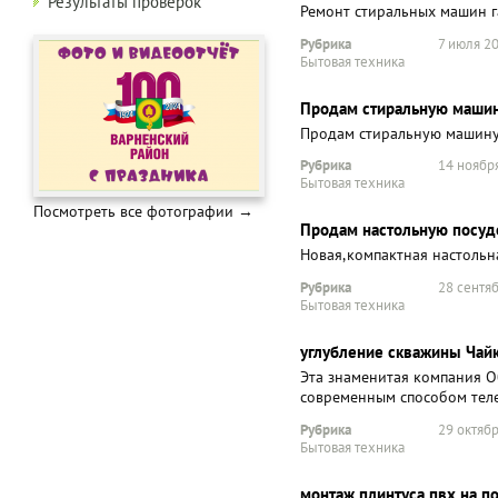
Результаты проверок
Ремонт стиральных машин 
Рубрика
7 июля 20
Бытовая техника
Продам стиральную машин
Продам стиральную машину
Рубрика
14 ноября
Бытовая техника
Посмотреть все фотографии →
Продам настольную посу
Новая,компактная настольн
Рубрика
28 сентяб
Бытовая техника
углубление скважины Чай
Эта знаменитая компания О
современным способом тел
Рубрика
29 октябр
Бытовая техника
монтаж плинтуса пвх на п