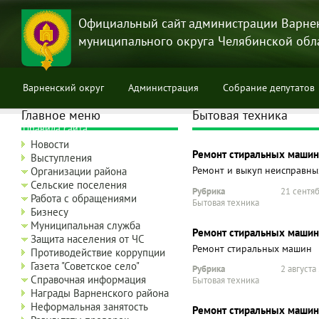
Перейти
к
Официальный сайт администрации Варне
основному
муниципального округа Челябинской обл
содержанию
Варненский округ
Администрация
Собрание депутатов
Главное меню
Бытовая техника
Правила сайта
Новости
Ремонт стиральных машин
Выступления
Ремонт и выкуп неисправн
Организации района
Сельские поселения
Рубрика
21 сентяб
Работа с обращениями
Бытовая техника
Бизнесу
Муниципальная служба
Ремонт стиральных машин
Защита населения от ЧС
Ремонт стиральных машин
Противодействие коррупции
Газета "Советское село"
Рубрика
2 августа
Справочная информация
Бытовая техника
Награды Варненского района
Неформальная занятость
Ремонт стиральных машин