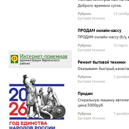
Доброго времени суток.
Рубрика
19 октябр
Бытовая техника
ПРОДАМ онлайн-кассу
ПРОДАМ онлайн-кассу (б/у, 
Рубрика
20 марта 
Бытовая техника
Интернет-приемная
администрации Варненского
Ремонт бытовой техники
района
Оказываем быстрый,качест
Рубрика
5 декабря
Бытовая техника
Продам
Стиральную машину автомат
цена:3000руб
Рубрика
3 декабря
Бытовая техника