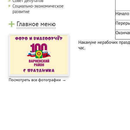
Совет депутатов
Социально-экономическое
развитие
Начало
Главное меню
Переры
Оконча
Накануне нерабочих празд
час.
Посмотреть все фотографии →