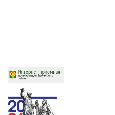
Интернет-приемная
администрации Варненского
района