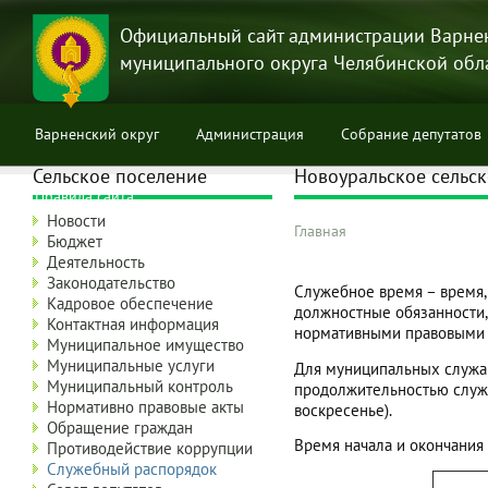
Перейти
к
Официальный сайт администрации Варне
основному
муниципального округа Челябинской обл
содержанию
Варненский округ
Администрация
Собрание депутатов
Сельское поселение
Новоуральское сельс
Правила сайта
Новости
Главная
Бюджет
Строка
Деятельность
навигации
Законодательство
Служебное время – время,
Кадровое обеспечение
должностные обязанности,
Контактная информация
нормативными правовыми а
Муниципальное имущество
Муниципальные услуги
Для муниципальных служащ
Муниципальный контроль
продолжительностью служе
Нормативно правовые акты
воскресенье).
Обращение граждан
Время начала и окончания
Противодействие коррупции
Служебный распорядок