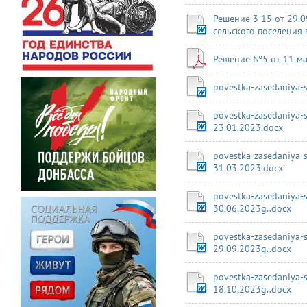
Решение 3 15 от 29.
сельского поселения
Решение №5 от 11 ма
povestka-zasedaniya-
povestka-zasedaniya-
23.01.2023.docx
povestka-zasedaniya-
31.03.2023.docx
povestka-zasedaniya-
30.06.2023g..docx
povestka-zasedaniya-
29.09.2023g..docx
povestka-zasedaniya-
18.10.2023g..docx