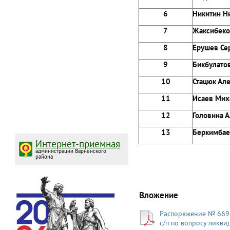
6
Никити
7
Жаксиб
8
Ерушев
9
Бикбула
10
Стацюк
11
Исаев
12
Голови
13
Беркимб
Интернет-приемная
администрации Варненского
района
Вложение
Распоряжение № 669-
с/п по вопросу ликв