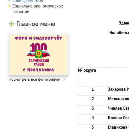
Совет депутатов
Социально-экономическое
развитие
Главное меню
Здан
Челябинск
№ округа
Посмотреть все фотографии →
1
Захаров
2
Мельник
3
Чиняев
4
Конина
5
Гладико