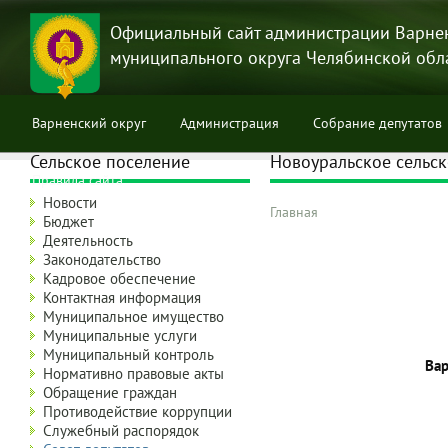
Перейти
к
Официальный сайт администрации Варне
основному
муниципального округа Челябинской обл
содержанию
Варненский округ
Администрация
Собрание депутатов
Сельское поселение
Новоуральское сельск
Правила сайта
Новости
Главная
Бюджет
Строка
Деятельность
навигации
Законодательство
Кадровое обеспечение
Контактная информация
Муниципальное имущество
Муниципальные услуги
Муниципальный контроль
Вар
Нормативно правовые акты
Обращение граждан
Противодействие коррупции
Служебный распорядок