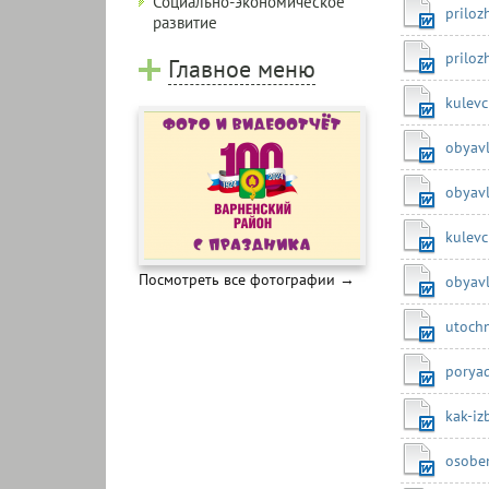
Социально-экономическое
priloz
развитие
priloz
Главное меню
kulevc
obyav
obyavl
kulevc
Посмотреть все фотографии →
obyavl
utochn
porya
kak-iz
osoben