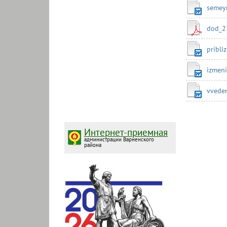
semey
dod_2
pribli
izmeni
vvede
Интернет-приемная
администрации Варненского
района