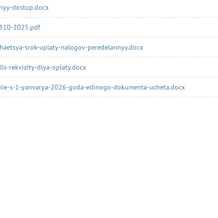
nyy-dostup.docx
310-2025.pdf
zhaetsya-srok-uplaty-nalogov-peredelannyy.docx
lis-rekvizity-dlya-oplaty.docx
nie-s-1-yanvarya-2026-goda-edinogo-dokumenta-ucheta.docx