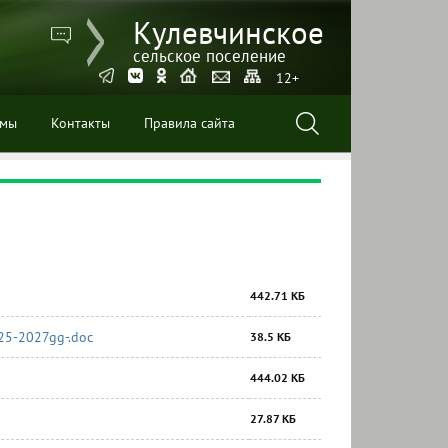
Кулевчинское
сельское поселение
12+
ммы
Контакты
Правила сайта
442.71 КБ
025-2027gg-.doc
38.5 КБ
444.02 КБ
27.87 КБ