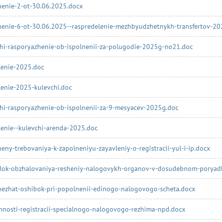
henie-2-ot-30.06.2025.docx
henie-6-ot-30.06.2025--raspredelenie-mezhbyudzhetnykh-transfertov-2
hi-rasporyazhenie-ob-ispolnenii-za-polugodie-2025g-no21.doc
lenie-2025.doc
enie-2025-kulevchi.doc
hi-rasporyazhenie-ob-ispolnenii-za-9-mesyacev-2025g.doc
enie--kulevchi-arenda-2025.doc
eny-trebovaniya-k-zapolneniyu-zayavleniy-o-registracii-yul-i-ip.docx
dok-obzhalovaniya-resheniy-nalogovykh-organov-v-dosudebnom-poryad
bezhat-oshibok-pri-popolnenii-edinogo-nalogovogo-scheta.docx
nosti-registracii-specialnogo-nalogovogo-rezhima-npd.docx