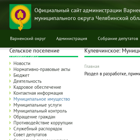
Перейти
к
Официальный сайт администрации Варне
основному
муниципального округа Челябинской обл
содержанию
Варненский округ
Администрация
Собрание депутатов
Сельское поселение
Кулевчинское: Муниц
Правила сайта
Новости
Главная
Нормативно-правовые акты
Строка
Раздел в разработке, прим
Бюджет
навигации
Деятельность
Кадровое обеспечение
Контактная информация
Муниципальное имущество
Муниципальные услуги
Муниципальный контроль
Обращение граждан
Противодействие коррупции
Служебный распорядок
Совет депутатов