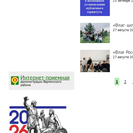
25 октября 2
«Флаг- шо
27 августа 2
«Флаг Рос
27 августа 2
Интернет-приемная
Текущая
1
Page
2
администрации Варненского
района
страница
Нумерация
страниц