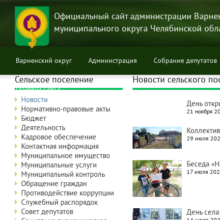
Перейти
к
Официальный сайт администрации Варне
основному
муниципального округа Челябинской обл
содержанию
Варненский округ
Администрация
Собрание депутатов
Сельское поселение
Новости сельского по
Правила сайта
Новости
День откр
Нормативно-правовые акты
21 ноября 20
Бюджет
Деятельность
Коллектив
Кадровое обеспечение
29 июля 202
Контактная информация
Муниципальное имущество
Беседа «Н
Муниципальные услуги
17 июля 202
Муниципальный контроль
Обращение граждан
Противодействие коррупции
Служебный распорядок
Совет депутатов
День села
14 июля 202