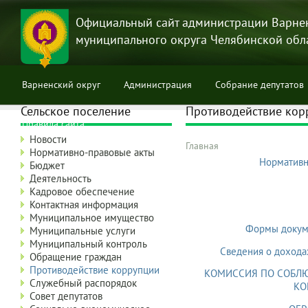
Перейти
к
Официальный сайт администрации Варне
основному
муниципального округа Челябинской обл
содержанию
Варненский округ
Администрация
Собрание депутатов
Сельское поселение
Противодействие кор
Правила сайта
Новости
Главная
Нормативно-правовые акты
Строка
Нормативн
Бюджет
навигации
Деятельность
Кадровое обеспечение
Контактная информация
Муниципальное имущество
Формы докуме
Муниципальные услуги
Муниципальный контроль
Сведения о дохода
Обращение граждан
Противодействие коррупции
КОМИССИЯ ПО СОБЛЮ
Служебный распорядок
КО
Совет депутатов